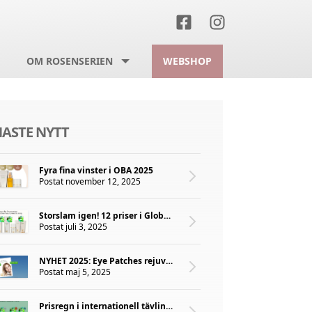
OM ROSENSERIEN
WEBSHOP
NASTE NYTT
Fyra fina vinster i OBA 2025
Postat november 12, 2025
Storslam igen! 12 priser i Global Green Beauty Awards 2025
Postat juli 3, 2025
NYHET 2025: Eye Patches rejuvenating hydrogel intense
Postat maj 5, 2025
Prisregn i internationell tävling för grön hudvård