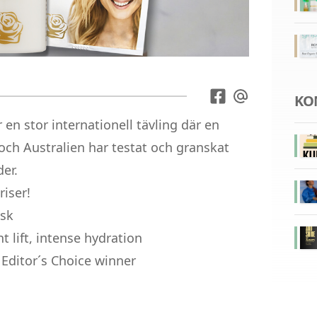
KO
 en stor internationell tävling där en
och Australien har testat och granskat
er.
riser!
ask
t lift, intense hydration
 Editor´s Choice winner