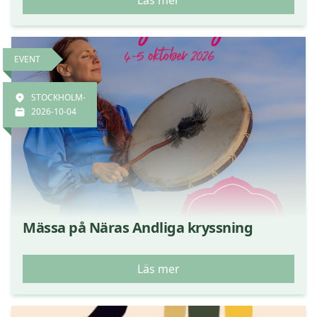
Läs mer
EVENT
STOCKHOLM-
2026-10-04
Mässa på Näras Andliga kryssning
Läs mer