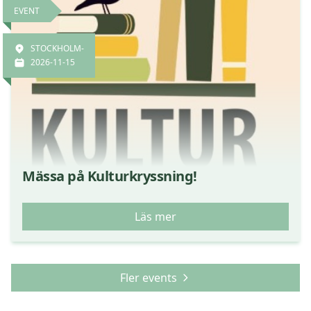
EVENT
STOCKHOLM-
2026-11-15
Mässa på Kulturkryssning!
Läs mer
Fler events