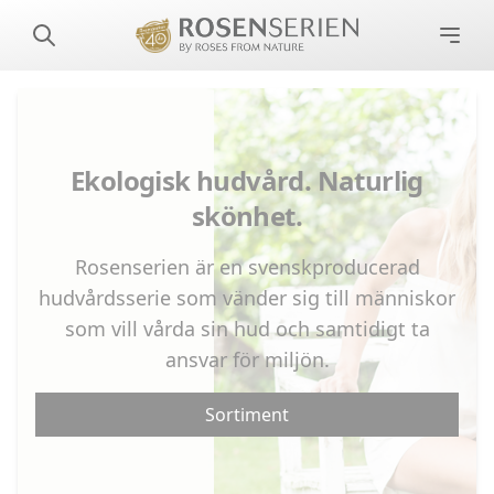
Ekologisk hudvård. Naturlig
skönhet.
Rosenserien är en svenskproducerad
hudvårdsserie som vänder sig till människor
som vill vårda sin hud och samtidigt ta
ansvar för miljön.
Sortiment