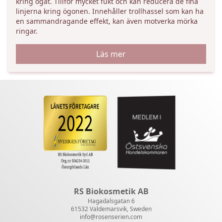
kring ögat. Tillför mycket fukt och kan reducera de fina
linjerna kring ögonen. Innehåller trollhassel som kan ha
en sammandragande effekt, kan även motverka mörka
ringar.
Läs mer
RS Biokosmetik AB
Hagadalsgatan 6
61532 Valdemarsvik, Sweden
info@rosenserien.com