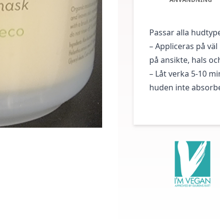
Passar alla hudtyper
– Appliceras på vä
på ansikte, hals oc
– Låt verka 5-10 m
huden inte absorbe