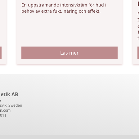
En uppstramande intensivkräm för hud i
behov av extra fukt, näring och effekt.
Läs mer
etik AB
6
svik, Sweden
en.com
3011