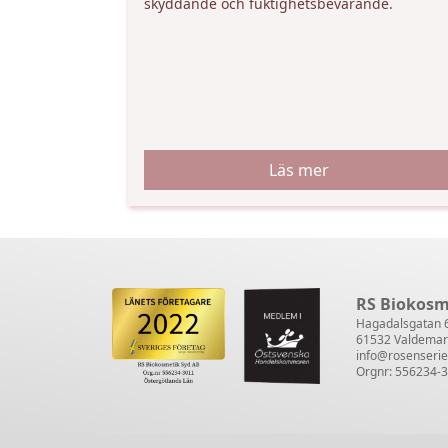
skyddande och fuktighetsbevarande.
Läs mer
RS Biokosm
Hagadalsgatan 
61532 Valdemar
info@rosenseri
Orgnr: 556234-