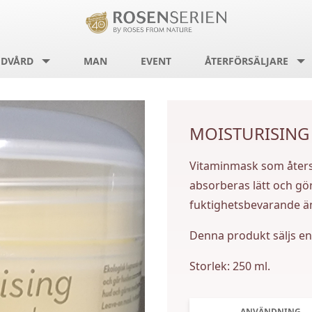
DVÅRD
MAN
EVENT
ÅTERFÖRSÄLJARE
MOISTURISING
Vitaminmask som återstä
absorberas lätt och gö
fuktighetsbevarande äm
Denna produkt säljs end
Storlek: 250 ml.
ANVÄNDNING