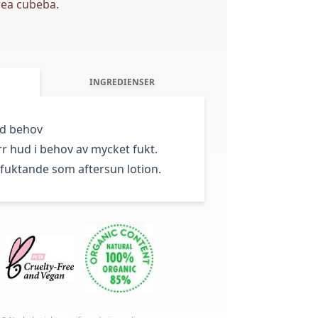
tsea cubeba.
INGREDIENSER
id behov
orr hud i behov av mycket fukt.
fuktande som aftersun lotion.