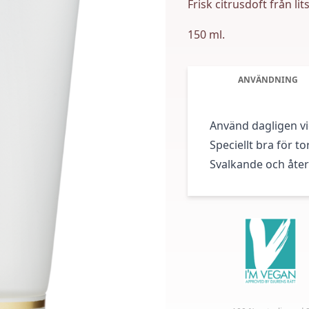
Frisk citrusdoft från li
150 ml.
ANVÄNDNING
Använd dagligen v
Speciellt bra för t
Svalkande och åter