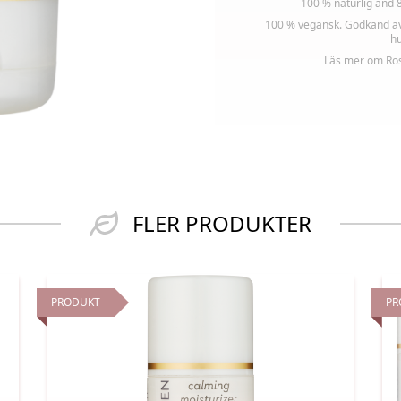
100 % naturlig and 8
100 % vegansk. Godkänd av 
hu
Läs mer om Ros
FLER PRODUKTER
PRODUKT
PR