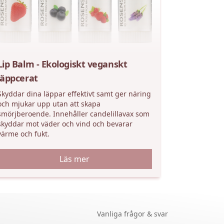
Lip Balm - Ekologiskt veganskt
läppcerat
Skyddar dina läppar effektivt samt ger näring
och mjukar upp utan att skapa
smörjberoende. Innehåller candelillavax som
skyddar mot väder och vind och bevarar
värme och fukt.
Läs mer
Vanliga frågor & svar