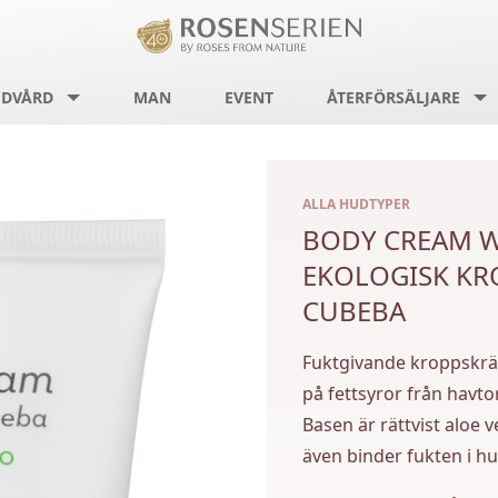
DVÅRD
MAN
EVENT
ÅTERFÖRSÄLJARE
ALLA HUDTYPER
BODY CREAM WI
EKOLOGISK KR
CUBEBA
Fuktgivande kroppskrä
på fettsyror från havt
Basen är rättvist aloe 
även binder fukten i h