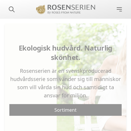
Ekologisk hudvård. Naturlig
skönhet.
Rosenserien är en svenskproducerad
hudvårdsserie som vänder sig till människor
som vill vårda sin hud och samtidigt ta
ansvar för miljön.
Sortiment