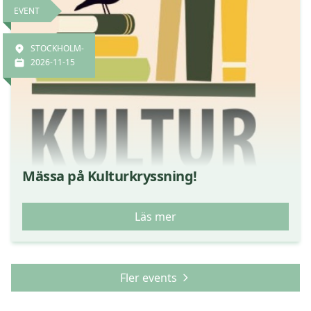
EVENT
STOCKHOLM-
2026-11-15
Mässa på Kulturkryssning!
Läs mer
Fler events