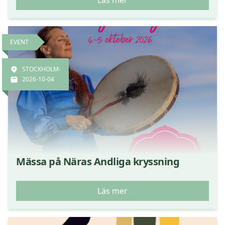
Läs mer
EVENT
STOCKHOLM-
2026-10-04
Mässa på Näras Andliga kryssning
Läs mer