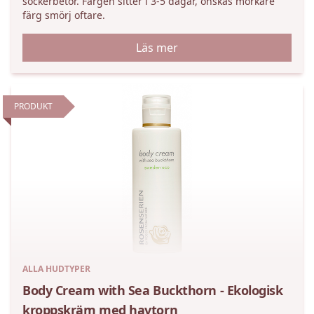
sockerbetor. Färgen sitter i 3-5 dagar, önskas mörkare
färg smörj oftare.
Läs mer
PRODUKT
ALLA HUDTYPER
Body Cream with Sea Buckthorn - Ekologisk
kroppskräm med havtorn